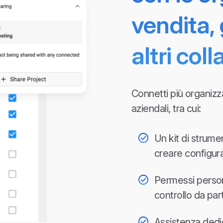
vendita, g
altri coll
Connetti più organizz
aziendali, tra cui:
Un kit di strume
creare configura
Permessi persona
controllo da par
Assistenza dedi