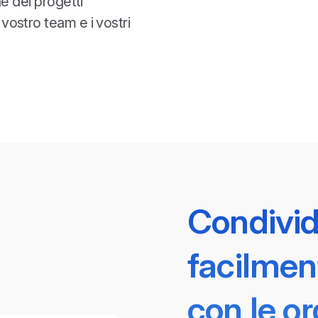
e dei progetti
ostro team e i vostri
Condividi
facilment
con le or