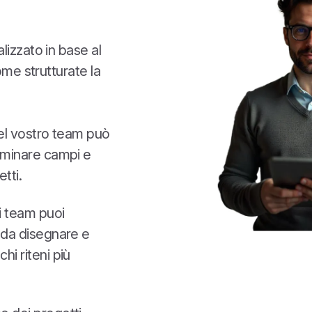
lizzato in base al
ome strutturate la
 nel vostro team può
liminare campi e
tti.
i team puoi
i da disegnare e
hi riteni più