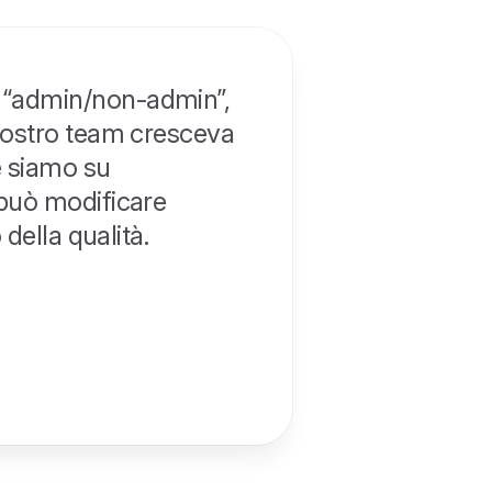
o “admin/non-admin”,
 nostro team cresceva
he siamo su
 può modificare
 della qualità.