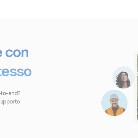
e con
tesso
-to-end?
 supporto