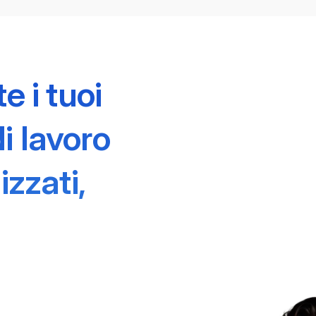
e i tuoi
di lavoro
izzati,