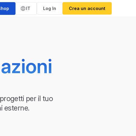
Shop
IT
Log In
Crea un account
zazioni
rogetti per il tuo
i esterne.