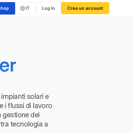
Shop
IT
Log In
Crea un account
ner
impianti solari e
 i flussi di lavoro
la gestione dei
stra tecnologia a