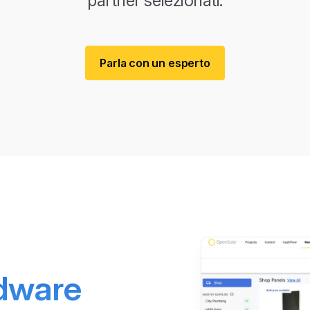
partner selezionati.
Parla con un esperto
rdware