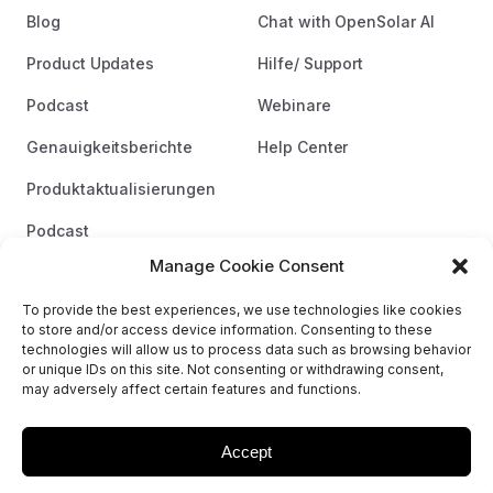
Blog
Chat with OpenSolar AI
Product Updates
Hilfe/ Support
Podcast
Webinare
Genauigkeitsberichte
Help Center
Produktaktualisierungen
Podcast
Manage Cookie Consent
Markenrichtlinien
To provide the best experiences, we use technologies like cookies
to store and/or access device information. Consenting to these
technologies will allow us to process data such as browsing behavior
or unique IDs on this site. Not consenting or withdrawing consent,
may adversely affect certain features and functions.
© 2026 OpenSolar.
AGBs
Datenschutzerklärung
Sitemap
Accept