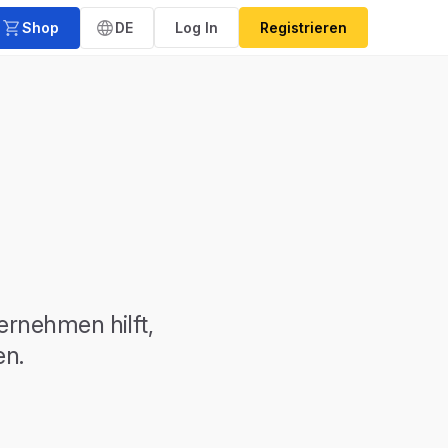
Shop
DE
Log In
Registrieren
ernehmen hilft,
en.