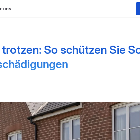
r uns
trotzen: So schützen Sie So
eschädigungen