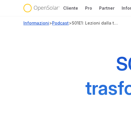
Cliente
Pro
Partner
Info
Informazioni
>
Podcast
>
S01E1: Lezioni dalla trasformazione energetica dell’Australia
S
trasf