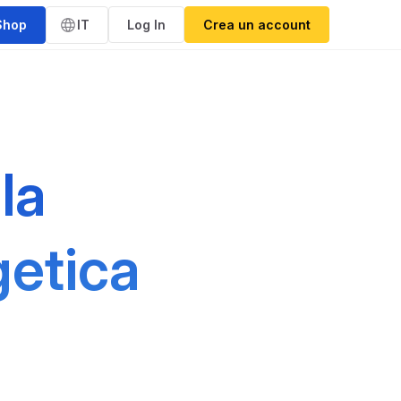
Shop
IT
Log In
Crea un account
la
getica