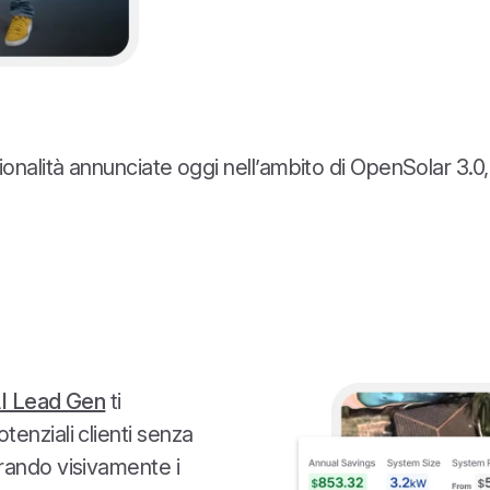
ionalità annunciate oggi nell’ambito di OpenSolar 3.0,
I Lead Gen
ti
enziali clienti senza
rando visivamente i