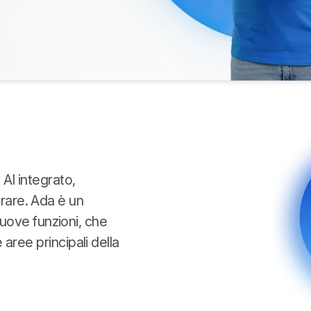
 AI integrato,
orare. Ada è un
uove funzioni, che
e aree principali della