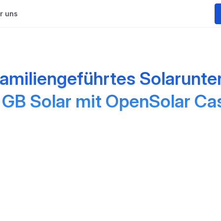
r uns
 familiengeführtes Solarunt
 GB Solar mit OpenSolar C