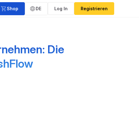
Shop
DE
Log In
Registrieren
ernehmen: Die
ashFlow