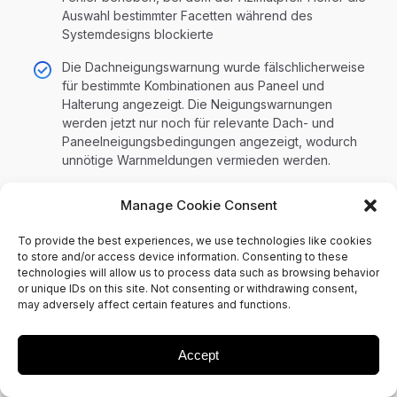
Auswahl bestimmter Facetten während des
Systemdesigns blockierte
Die Dachneigungswarnung wurde fälschlicherweise
für bestimmte Kombinationen aus Paneel und
Halterung angezeigt. Die Neigungswarnungen
werden jetzt nur noch für relevante Dach- und
Paneelneigungsbedingungen angezeigt, wodurch
unnötige Warnmeldungen vermieden werden.
Verbesserte Anzeigeformatierung für die
Manage Cookie Consent
Systemgröße (kW) im Dokumentgenerator – die
Systemgröße (kW) wird jetzt als saubere Zahlen
To provide the best experiences, we use technologies like cookies
angezeigt (z.B. 16,74 statt 16,740000000000002),
to store and/or access device information. Consenting to these
was die Übersichtlichkeit des Dokuments verbessert.
technologies will allow us to process data such as browsing behavior
or unique IDs on this site. Not consenting or withdrawing consent,
Die Aktivierung des Modus „Optionale Panels“
may adversely affect certain features and functions.
verhindert die Auswahl von Studioobjekten – Es
wurde ein Fehler behoben, bei dem die Aktivierung
Accept
von „Optionale Panels“ die Auswahl von anderen
Designobjekten im Studio-Modus blockierte.